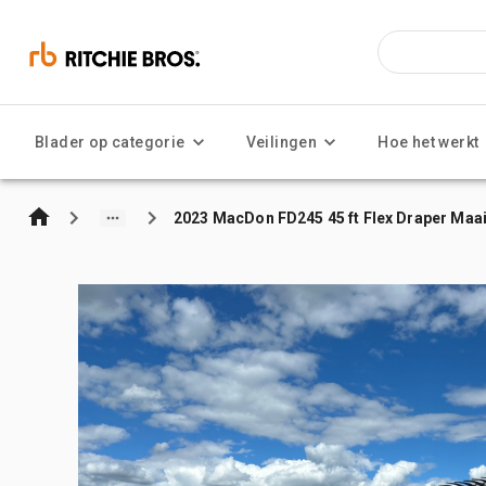
Blader op categorie
Veilingen
Hoe het werkt
2023 MacDon FD245 45 ft Flex Draper Maa