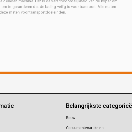
e geladen machine. Het is de verantwoordelijkheid van de koper om
, om te garanderen dat de lading veilig is voor transport. Alle maten
deze maten voor transportdoeleinden.
matie
Belangrijkste categorie
Bouw
Consumentenartikelen