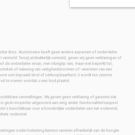
Ritchie Bros. Auctioneers heeft geen andere aspecten of onderdelen
 vermeld. Tenzij uitdrukkelijk vermeld, geven wij geen verklaringen of
l of de onderdelen ervan, met inbegrip van, maar niet beperkt tot,
formiteit of naleving van veiligheidsnormen of -vereisten van een
d voor een bepaald doel of verkoopbaarheid. U wordt ten zeerste
uit te voeren voordat u een bod plaatst.
eschikbare versnellingen. Wij geven geen verklaring of garantie dat
r is geen inspectie uitgevoerd aan enig ander functionaliteitsaspect
 foto's beschikbaar voor afzonderlijke onderdelen van het onderstel,
ehele onderstel.
metingen onder belasting kunnen variëren afhankelijk van de hoogte