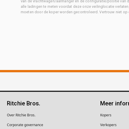
van de vrachtwagen/aanhanger en de configuratie/positie van d
alle ladingen te meten voordat deze onze veilinglocatie verlaten
moeten door de koper worden gecontroleerd. Vertrouw niet op 
Ritchie Bros.
Meer infor
Over Ritchie Bros.
Kopers
Corporate governance
Verkopers