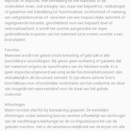
expliciet of impliciet, met betrekking tot het materieel of de
onderdelen ervan, met inbegrip van, maar niet beperkt tot, verklaringen
of garanties met betrekking tot functionaliteit, conformiteit of naleving
van veiligheidsnormen of -vereisten van een toepasselijke autoriteit of
regelgevende instantie, geschiktheid voor een bepaald doel of
verkoopbaarheid. U wordt ten zeerste aangeraden uw eigen
gedetailleerde inspectie van het materieel uit te voeren voordat u een
bod plaatst.
Functies
Materieel wordt niet getest onder belasting of gebruikt in alle
beschikbare versnellingen. Wij geven geen verklaring of garantie dat
het materieel volgens de specificaties van de fabrikant werkt. Er is
geen inspectie uitgevoerd aan enig ander functionaliteitsaspect dan
uitdrukkelijk in dit document vermeld. Er zijn alleen selecte foto's
beschikbaar voor afzonderlijke onderdelen van het onderstel, en deze
zijn mogelijk niet representatief voor de staat van het gehele
onderstel.
Afmetingen
Maten worden slechts bij benadering gegeven. De werkelijke
afmetingen onder belasting kunnen variëren afhankelijk van de hoogte
van de vrachtwagen/aanhanger en de configuratie/positie van de
geladen machine. Het is de verantwoordelijkheid van de koper om alle