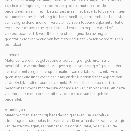
Tenzij uitdrukkelijk vermeld, geven wij geen verklaringen of garanties,
expliciet of impliciet, met betrekking tot het materieel of de
onderdelen ervan, met inbegrip van, maar niet beperkt tot, verklaringen
of garanties met betrekking tot functionaliteit, conformiteit of naleving
van veiligheidsnormen of -vereisten van een toepasselijke autoriteit of
regelgevende instantie, geschiktheid voor een bepaald doel of
verkoopbaarheid. U wordt ten zeerste aangeraden uw eigen
gedetailleerde inspectie van het materieel uit te voeren voordat u een
bod plaatst.
Functies
Materieel wordt niet getest onder belasting of gebruikt in alle
beschikbare versnellingen. Wij geven geen verklaring of garantie dat
het materieel volgens de specificaties van de fabrikant werkt. Er is
geen inspectie uitgevoerd aan enig ander functionaliteitsaspect dan
uitdrukkelijk in dit document vermeld. Er zijn alleen selecte foto's
beschikbaar voor afzonderlijke onderdelen van het onderstel, en deze
zijn mogelijk niet representatief voor de staat van het gehele
onderstel.
Afmetingen
Maten worden slechts bij benadering gegeven. De werkelijke
afmetingen onder belasting kunnen variëren afhankelijk van de hoogte
van de vrachtwagen/aanhanger en de configuratie/positie van de