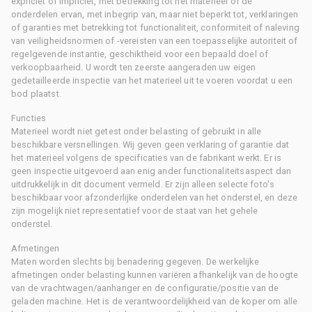
expliciet of impliciet, met betrekking tot het materieel of de
onderdelen ervan, met inbegrip van, maar niet beperkt tot, verklaringen
of garanties met betrekking tot functionaliteit, conformiteit of naleving
van veiligheidsnormen of -vereisten van een toepasselijke autoriteit of
regelgevende instantie, geschiktheid voor een bepaald doel of
verkoopbaarheid. U wordt ten zeerste aangeraden uw eigen
gedetailleerde inspectie van het materieel uit te voeren voordat u een
bod plaatst.
Functies
Materieel wordt niet getest onder belasting of gebruikt in alle
beschikbare versnellingen. Wij geven geen verklaring of garantie dat
het materieel volgens de specificaties van de fabrikant werkt. Er is
geen inspectie uitgevoerd aan enig ander functionaliteitsaspect dan
uitdrukkelijk in dit document vermeld. Er zijn alleen selecte foto's
beschikbaar voor afzonderlijke onderdelen van het onderstel, en deze
zijn mogelijk niet representatief voor de staat van het gehele
onderstel.
Afmetingen
Maten worden slechts bij benadering gegeven. De werkelijke
afmetingen onder belasting kunnen variëren afhankelijk van de hoogte
van de vrachtwagen/aanhanger en de configuratie/positie van de
geladen machine. Het is de verantwoordelijkheid van de koper om alle