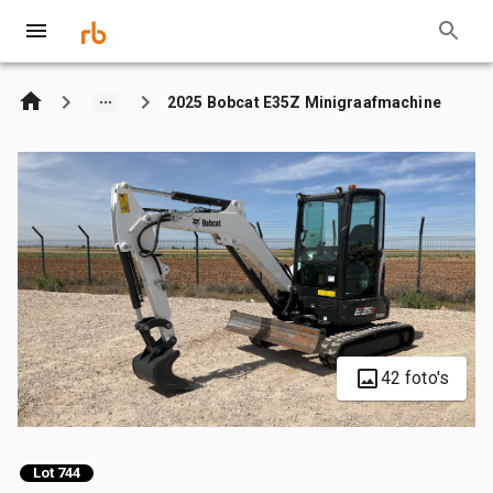
2025 Bobcat E35Z Minigraafmachine
42 foto's
Lot 744