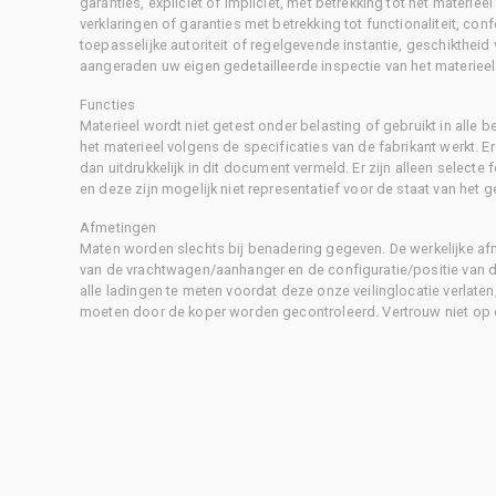
garanties, expliciet of impliciet, met betrekking tot het materiee
verklaringen of garanties met betrekking tot functionaliteit, con
toepasselijke autoriteit of regelgevende instantie, geschikthei
aangeraden uw eigen gedetailleerde inspectie van het materieel 
Functies
Materieel wordt niet getest onder belasting of gebruikt in alle b
het materieel volgens de specificaties van de fabrikant werkt. E
dan uitdrukkelijk in dit document vermeld. Er zijn alleen selecte
en deze zijn mogelijk niet representatief voor de staat van het g
Afmetingen
Maten worden slechts bij benadering gegeven. De werkelijke af
van de vrachtwagen/aanhanger en de configuratie/positie van d
alle ladingen te meten voordat deze onze veilinglocatie verlaten
moeten door de koper worden gecontroleerd. Vertrouw niet op 