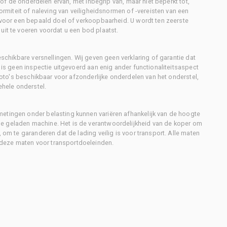
l of de onderdelen ervan, met inbegrip van, maar niet beperkt tot,
formiteit of naleving van veiligheidsnormen of -vereisten van een
d voor een bepaald doel of verkoopbaarheid. U wordt ten zeerste
uit te voeren voordat u een bod plaatst.
eschikbare versnellingen. Wij geven geen verklaring of garantie dat
r is geen inspectie uitgevoerd aan enig ander functionaliteitsaspect
 foto's beschikbaar voor afzonderlijke onderdelen van het onderstel,
ehele onderstel.
metingen onder belasting kunnen variëren afhankelijk van de hoogte
e geladen machine. Het is de verantwoordelijkheid van de koper om
, om te garanderen dat de lading veilig is voor transport. Alle maten
deze maten voor transportdoeleinden.