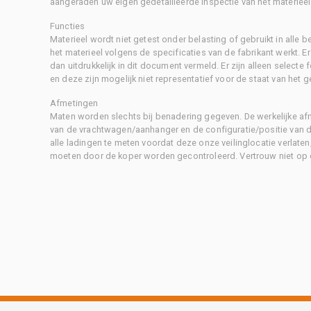
aangeraden uw eigen gedetailleerde inspectie van het materieel 
Functies
Materieel wordt niet getest onder belasting of gebruikt in alle b
het materieel volgens de specificaties van de fabrikant werkt. E
dan uitdrukkelijk in dit document vermeld. Er zijn alleen selecte
en deze zijn mogelijk niet representatief voor de staat van het g
Afmetingen
Maten worden slechts bij benadering gegeven. De werkelijke af
van de vrachtwagen/aanhanger en de configuratie/positie van d
alle ladingen te meten voordat deze onze veilinglocatie verlaten
moeten door de koper worden gecontroleerd. Vertrouw niet op 