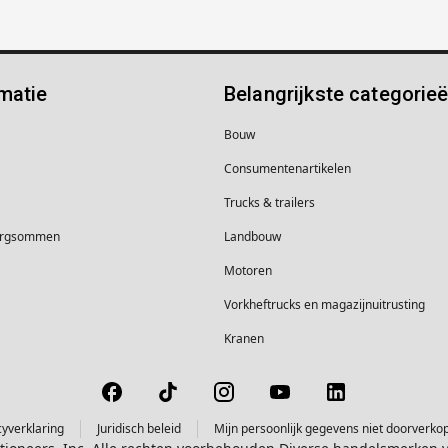
matie
Belangrijkste categorie
Bouw
Consumentenartikelen
Trucks & trailers
borgsommen
Landbouw
Motoren
Vorkheftrucks en magazijnuitrusting
Kranen
cyverklaring
Juridisch beleid
Mijn persoonlijk gegevens niet doorverko