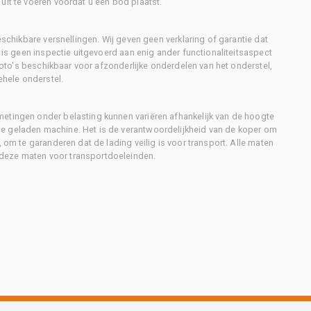
uit te voeren voordat u een bod plaatst.
eschikbare versnellingen. Wij geven geen verklaring of garantie dat
r is geen inspectie uitgevoerd aan enig ander functionaliteitsaspect
 foto's beschikbaar voor afzonderlijke onderdelen van het onderstel,
ehele onderstel.
metingen onder belasting kunnen variëren afhankelijk van de hoogte
e geladen machine. Het is de verantwoordelijkheid van de koper om
, om te garanderen dat de lading veilig is voor transport. Alle maten
deze maten voor transportdoeleinden.