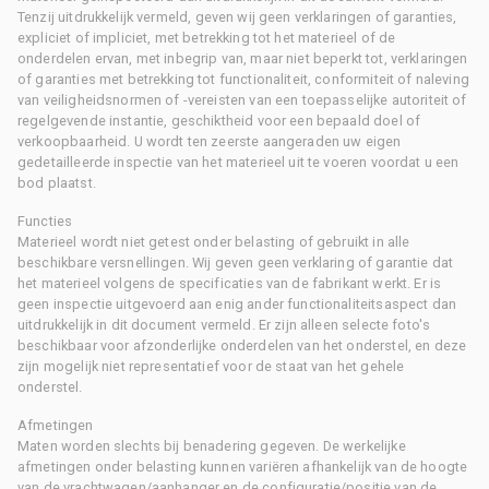
Tenzij uitdrukkelijk vermeld, geven wij geen verklaringen of garanties,
expliciet of impliciet, met betrekking tot het materieel of de
onderdelen ervan, met inbegrip van, maar niet beperkt tot, verklaringen
of garanties met betrekking tot functionaliteit, conformiteit of naleving
van veiligheidsnormen of -vereisten van een toepasselijke autoriteit of
regelgevende instantie, geschiktheid voor een bepaald doel of
verkoopbaarheid. U wordt ten zeerste aangeraden uw eigen
gedetailleerde inspectie van het materieel uit te voeren voordat u een
bod plaatst.
Functies
Materieel wordt niet getest onder belasting of gebruikt in alle
beschikbare versnellingen. Wij geven geen verklaring of garantie dat
het materieel volgens de specificaties van de fabrikant werkt. Er is
geen inspectie uitgevoerd aan enig ander functionaliteitsaspect dan
uitdrukkelijk in dit document vermeld. Er zijn alleen selecte foto's
beschikbaar voor afzonderlijke onderdelen van het onderstel, en deze
zijn mogelijk niet representatief voor de staat van het gehele
onderstel.
Afmetingen
Maten worden slechts bij benadering gegeven. De werkelijke
afmetingen onder belasting kunnen variëren afhankelijk van de hoogte
van de vrachtwagen/aanhanger en de configuratie/positie van de