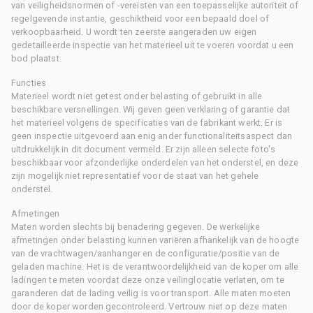
van veiligheidsnormen of -vereisten van een toepasselijke autoriteit of
regelgevende instantie, geschiktheid voor een bepaald doel of
verkoopbaarheid. U wordt ten zeerste aangeraden uw eigen
gedetailleerde inspectie van het materieel uit te voeren voordat u een
bod plaatst.
Functies
Materieel wordt niet getest onder belasting of gebruikt in alle
beschikbare versnellingen. Wij geven geen verklaring of garantie dat
het materieel volgens de specificaties van de fabrikant werkt. Er is
geen inspectie uitgevoerd aan enig ander functionaliteitsaspect dan
uitdrukkelijk in dit document vermeld. Er zijn alleen selecte foto's
beschikbaar voor afzonderlijke onderdelen van het onderstel, en deze
zijn mogelijk niet representatief voor de staat van het gehele
onderstel.
Afmetingen
Maten worden slechts bij benadering gegeven. De werkelijke
afmetingen onder belasting kunnen variëren afhankelijk van de hoogte
van de vrachtwagen/aanhanger en de configuratie/positie van de
geladen machine. Het is de verantwoordelijkheid van de koper om alle
ladingen te meten voordat deze onze veilinglocatie verlaten, om te
garanderen dat de lading veilig is voor transport. Alle maten moeten
door de koper worden gecontroleerd. Vertrouw niet op deze maten