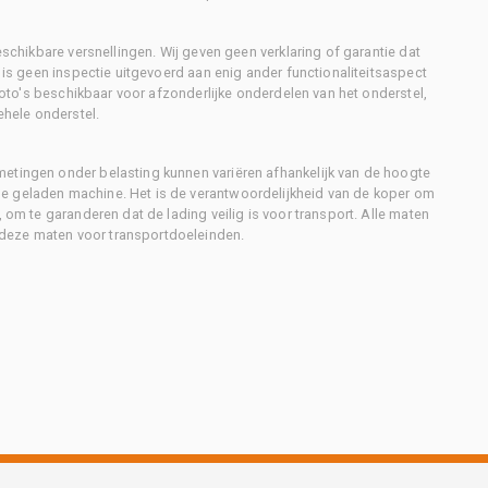
eschikbare versnellingen. Wij geven geen verklaring of garantie dat
r is geen inspectie uitgevoerd aan enig ander functionaliteitsaspect
 foto's beschikbaar voor afzonderlijke onderdelen van het onderstel,
ehele onderstel.
metingen onder belasting kunnen variëren afhankelijk van de hoogte
e geladen machine. Het is de verantwoordelijkheid van de koper om
, om te garanderen dat de lading veilig is voor transport. Alle maten
deze maten voor transportdoeleinden.