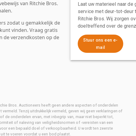
ebewijs van Ritchie Bros.
Laat uw materieel naar de 
alen.
service met deur-tot-deur 
Ritchie Bros. Wij zorgen ov
rs zodat u gemakkelijk de
doeltreffend over de grenz
kunt vinden. Vraag gratis
an de verzendkosten op de
Stuur ons een e-
mail
Ritchie Bros. Auctioneers heeft geen andere aspecten of onderdelen
 vermeld. Tenzij uitdrukkelijk vermeld, geven wij geen verklaringen of
l of de onderdelen ervan, met inbegrip van, maar niet beperkt tot,
formiteit of naleving van veiligheidsnormen of -vereisten van een
d voor een bepaald doel of verkoopbaarheid. U wordt ten zeerste
uit te voeren voordat u een bod plaatst.