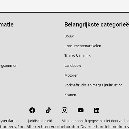
matie
Belangrijkste categorie
Bouw
Consumentenartikelen
Trucks & trailers
borgsommen
Landbouw
Motoren
Vorkheftrucks en magazijnuitrusting
Kranen
cyverklaring
Juridisch beleid
Mijn persoonlijk gegevens niet doorverko
ctioneers, Inc. Alle rechten voorbehouden Diverse handelsmerken 