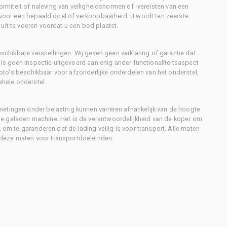
formiteit of naleving van veiligheidsnormen of -vereisten van een
d voor een bepaald doel of verkoopbaarheid. U wordt ten zeerste
uit te voeren voordat u een bod plaatst.
eschikbare versnellingen. Wij geven geen verklaring of garantie dat
r is geen inspectie uitgevoerd aan enig ander functionaliteitsaspect
 foto's beschikbaar voor afzonderlijke onderdelen van het onderstel,
ehele onderstel.
metingen onder belasting kunnen variëren afhankelijk van de hoogte
e geladen machine. Het is de verantwoordelijkheid van de koper om
, om te garanderen dat de lading veilig is voor transport. Alle maten
deze maten voor transportdoeleinden.