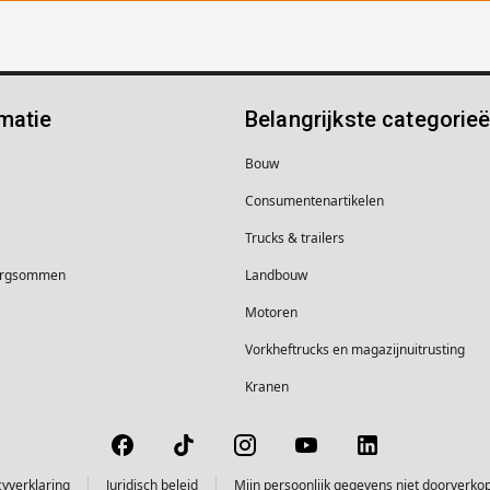
matie
Belangrijkste categorie
Bouw
Consumentenartikelen
Trucks & trailers
borgsommen
Landbouw
Motoren
Vorkheftrucks en magazijnuitrusting
Kranen
cyverklaring
Juridisch beleid
Mijn persoonlijk gegevens niet doorverko