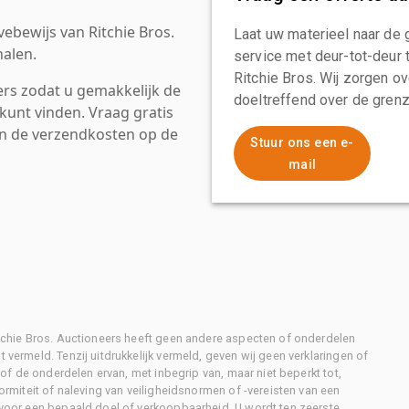
ebewijs van Ritchie Bros.
Laat uw materieel naar de 
alen.
service met deur-tot-deur 
Ritchie Bros. Wij zorgen ov
rs zodat u gemakkelijk de
doeltreffend over de grenz
kunt vinden. Vraag gratis
an de verzendkosten op de
Stuur ons een e-
mail
Ritchie Bros. Auctioneers heeft geen andere aspecten of onderdelen
 vermeld. Tenzij uitdrukkelijk vermeld, geven wij geen verklaringen of
l of de onderdelen ervan, met inbegrip van, maar niet beperkt tot,
formiteit of naleving van veiligheidsnormen of -vereisten van een
d voor een bepaald doel of verkoopbaarheid. U wordt ten zeerste