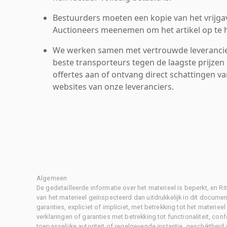
Bestuurders moeten een kopie van het vrijgav
Auctioneers meenemen om het artikel op te h
We werken samen met vertrouwde leverancie
beste transporteurs tegen de laagste prijzen 
offertes aan of ontvang direct schattingen v
websites van onze leveranciers.
Algemeen
De gedetailleerde informatie over het materieel is beperkt, en 
van het materieel geïnspecteerd dan uitdrukkelijk in dit document
garanties, expliciet of impliciet, met betrekking tot het materiee
verklaringen of garanties met betrekking tot functionaliteit, con
toepasselijke autoriteit of regelgevende instantie, geschikthei