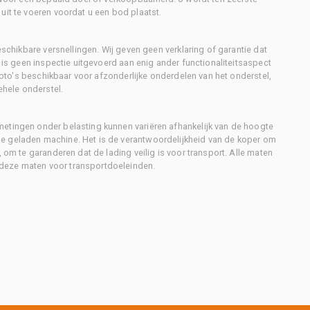
uit te voeren voordat u een bod plaatst.
eschikbare versnellingen. Wij geven geen verklaring of garantie dat
r is geen inspectie uitgevoerd aan enig ander functionaliteitsaspect
 foto's beschikbaar voor afzonderlijke onderdelen van het onderstel,
ehele onderstel.
metingen onder belasting kunnen variëren afhankelijk van de hoogte
e geladen machine. Het is de verantwoordelijkheid van de koper om
, om te garanderen dat de lading veilig is voor transport. Alle maten
deze maten voor transportdoeleinden.