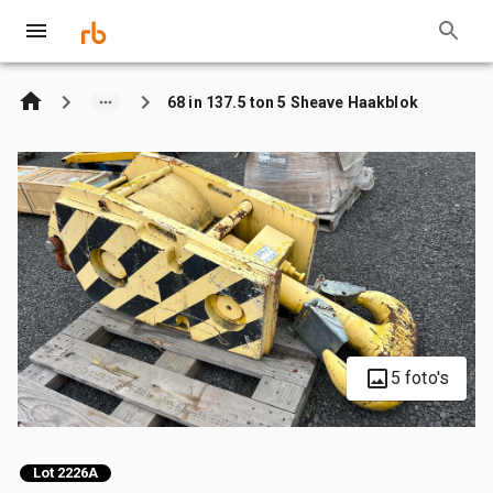
68 in 137.5 ton 5 Sheave Haakblok
5 foto's
Lot 2226A