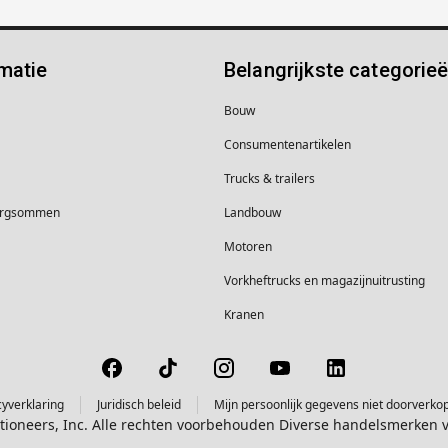
matie
Belangrijkste categorie
Bouw
Consumentenartikelen
Trucks & trailers
borgsommen
Landbouw
Motoren
Vorkheftrucks en magazijnuitrusting
Kranen
cyverklaring
Juridisch beleid
Mijn persoonlijk gegevens niet doorverko
ctioneers, Inc. Alle rechten voorbehouden Diverse handelsmerken 