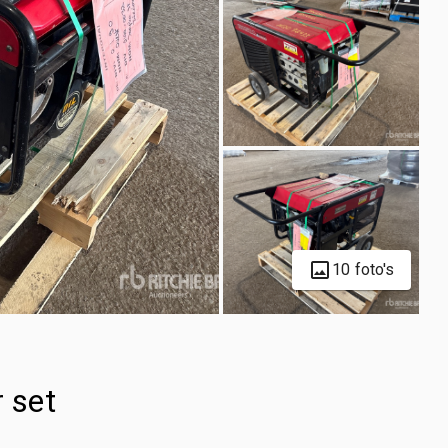
10 foto's
 set