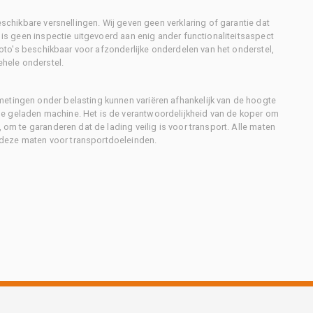
eschikbare versnellingen. Wij geven geen verklaring of garantie dat
r is geen inspectie uitgevoerd aan enig ander functionaliteitsaspect
 foto's beschikbaar voor afzonderlijke onderdelen van het onderstel,
ehele onderstel.
metingen onder belasting kunnen variëren afhankelijk van de hoogte
e geladen machine. Het is de verantwoordelijkheid van de koper om
, om te garanderen dat de lading veilig is voor transport. Alle maten
deze maten voor transportdoeleinden.