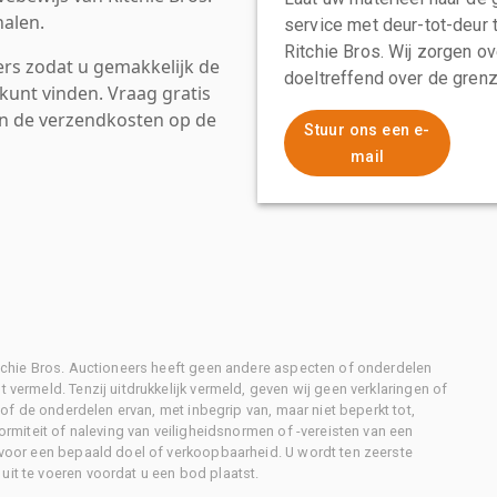
alen.
service met deur-tot-deur 
Ritchie Bros. Wij zorgen ov
rs zodat u gemakkelijk de
doeltreffend over de grenz
kunt vinden. Vraag gratis
an de verzendkosten op de
Stuur ons een e-
mail
Ritchie Bros. Auctioneers heeft geen andere aspecten of onderdelen
 vermeld. Tenzij uitdrukkelijk vermeld, geven wij geen verklaringen of
l of de onderdelen ervan, met inbegrip van, maar niet beperkt tot,
formiteit of naleving van veiligheidsnormen of -vereisten van een
d voor een bepaald doel of verkoopbaarheid. U wordt ten zeerste
uit te voeren voordat u een bod plaatst.