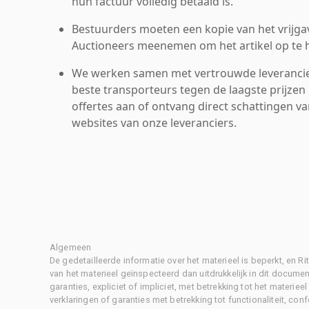
hun factuur volledig betaald is.
Bestuurders moeten een kopie van het vrijgav
Auctioneers meenemen om het artikel op te h
We werken samen met vertrouwde leverancie
beste transporteurs tegen de laagste prijzen 
offertes aan of ontvang direct schattingen v
websites van onze leveranciers.
Algemeen
De gedetailleerde informatie over het materieel is beperkt, en 
van het materieel geïnspecteerd dan uitdrukkelijk in dit document
garanties, expliciet of impliciet, met betrekking tot het materiee
verklaringen of garanties met betrekking tot functionaliteit, con