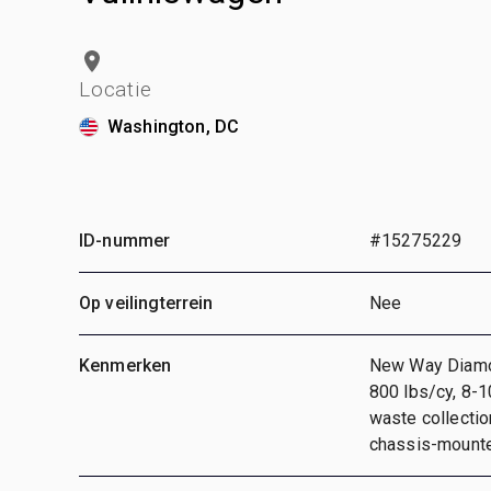
Locatie
Washington, DC
ID-nummer
#15275229
Op veilingterrein
Nee
Kenmerken
New Way Diamon
800 lbs/cy, 8-1
waste collectio
chassis-mounte