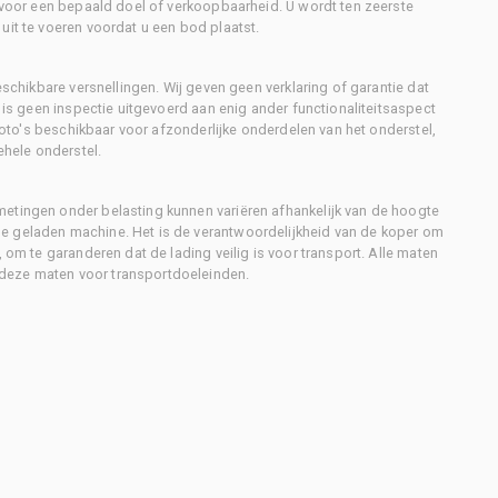
d voor een bepaald doel of verkoopbaarheid. U wordt ten zeerste
uit te voeren voordat u een bod plaatst.
eschikbare versnellingen. Wij geven geen verklaring of garantie dat
r is geen inspectie uitgevoerd aan enig ander functionaliteitsaspect
 foto's beschikbaar voor afzonderlijke onderdelen van het onderstel,
ehele onderstel.
metingen onder belasting kunnen variëren afhankelijk van de hoogte
e geladen machine. Het is de verantwoordelijkheid van de koper om
, om te garanderen dat de lading veilig is voor transport. Alle maten
deze maten voor transportdoeleinden.