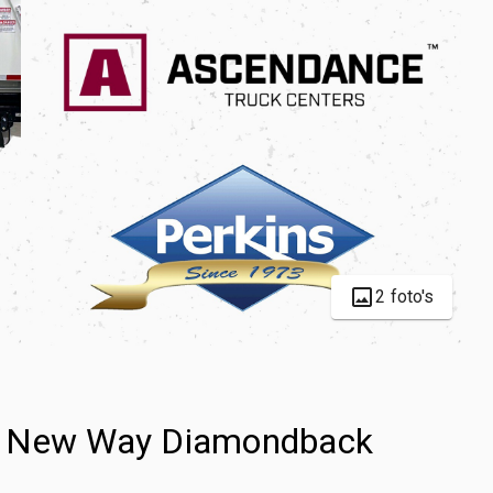
2 foto's
/ New Way Diamondback