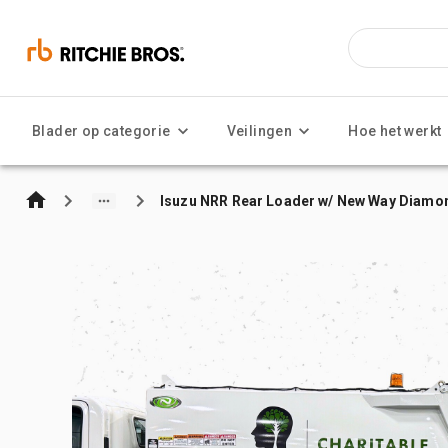
Blader op categorie
Veilingen
Hoe het werkt
Isuzu NRR Rear Loader w/ New Way Diamo