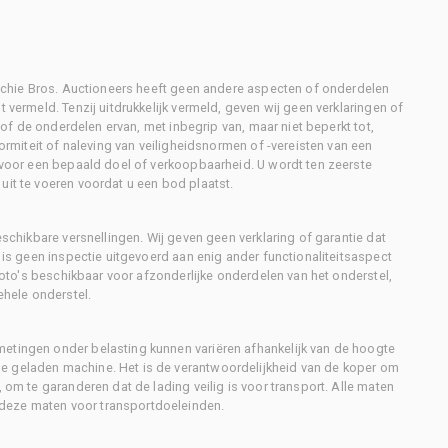
Ritchie Bros. Auctioneers heeft geen andere aspecten of onderdelen
 vermeld. Tenzij uitdrukkelijk vermeld, geven wij geen verklaringen of
l of de onderdelen ervan, met inbegrip van, maar niet beperkt tot,
formiteit of naleving van veiligheidsnormen of -vereisten van een
d voor een bepaald doel of verkoopbaarheid. U wordt ten zeerste
uit te voeren voordat u een bod plaatst.
eschikbare versnellingen. Wij geven geen verklaring of garantie dat
r is geen inspectie uitgevoerd aan enig ander functionaliteitsaspect
 foto's beschikbaar voor afzonderlijke onderdelen van het onderstel,
ehele onderstel.
metingen onder belasting kunnen variëren afhankelijk van de hoogte
e geladen machine. Het is de verantwoordelijkheid van de koper om
, om te garanderen dat de lading veilig is voor transport. Alle maten
deze maten voor transportdoeleinden.