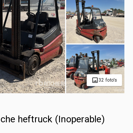
32 foto's
che heftruck (Inoperable)