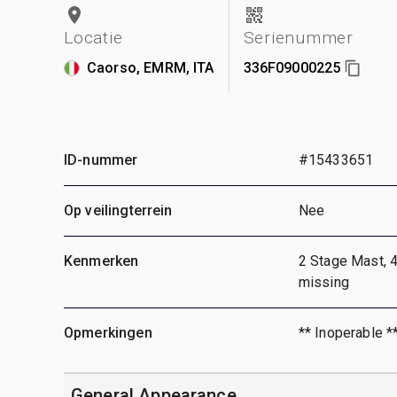
Locatie
Serienummer
Caorso, EMRM, ITA
336F09000225
ID-nummer
#15433651
Op veilingterrein
Nee
Kenmerken
2 Stage Mast, 4
missing
Opmerkingen
** Inoperable *
General Appearance