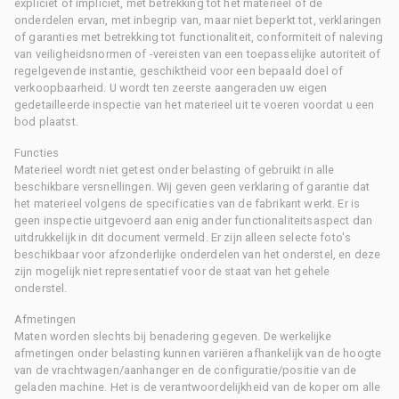
expliciet of impliciet, met betrekking tot het materieel of de
onderdelen ervan, met inbegrip van, maar niet beperkt tot, verklaringen
of garanties met betrekking tot functionaliteit, conformiteit of naleving
van veiligheidsnormen of -vereisten van een toepasselijke autoriteit of
regelgevende instantie, geschiktheid voor een bepaald doel of
verkoopbaarheid. U wordt ten zeerste aangeraden uw eigen
gedetailleerde inspectie van het materieel uit te voeren voordat u een
bod plaatst.
Functies
Materieel wordt niet getest onder belasting of gebruikt in alle
beschikbare versnellingen. Wij geven geen verklaring of garantie dat
het materieel volgens de specificaties van de fabrikant werkt. Er is
geen inspectie uitgevoerd aan enig ander functionaliteitsaspect dan
uitdrukkelijk in dit document vermeld. Er zijn alleen selecte foto's
beschikbaar voor afzonderlijke onderdelen van het onderstel, en deze
zijn mogelijk niet representatief voor de staat van het gehele
onderstel.
Afmetingen
Maten worden slechts bij benadering gegeven. De werkelijke
afmetingen onder belasting kunnen variëren afhankelijk van de hoogte
van de vrachtwagen/aanhanger en de configuratie/positie van de
geladen machine. Het is de verantwoordelijkheid van de koper om alle