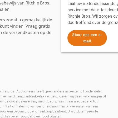
ebewijs van Ritchie Bros.
Laat uw materieel naar de 
alen.
service met deur-tot-deur 
Ritchie Bros. Wij zorgen ov
rs zodat u gemakkelijk de
doeltreffend over de grenz
kunt vinden. Vraag gratis
an de verzendkosten op de
Stuur ons een e-
mail
Ritchie Bros. Auctioneers heeft geen andere aspecten of onderdelen
 vermeld. Tenzij uitdrukkelijk vermeld, geven wij geen verklaringen of
l of de onderdelen ervan, met inbegrip van, maar niet beperkt tot,
formiteit of naleving van veiligheidsnormen of -vereisten van een
d voor een bepaald doel of verkoopbaarheid. U wordt ten zeerste
uit te voeren voordat u een bod plaatst.