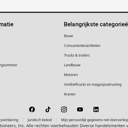
matie
Belangrijkste categorie
Bouw
Consumentenartikelen
Trucks & trailers
borgsommen
Landbouw
Motoren
Vorkheftrucks en magazijnuitrusting
Kranen
cyverklaring
Juridisch beleid
Mijn persoonlijk gegevens niet doorverko
ctioneers, Inc. Alle rechten voorbehouden Diverse handelsmerken 