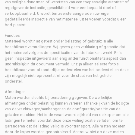
van veiligheidsnormen of -vereisten van een toepasselijke autoriteit of
regelgevende instantie, geschiktheid voor een bepaald doel of
verkoopbaarheid. U wordt ten zeerste aangeraden uw eigen
gedetailleerde inspectie van het materieel uit te voeren voordat u een
bod plaatst.
Functies
Materieel wordt niet getest onder belasting of gebruikt in alle
beschikbare versnellingen. Wij geven geen verklaring of garantie dat
het materieel volgens de specificaties van de fabrikant werkt. Er is
geen inspectie uitgevoerd aan enig ander functionaliteitsaspect dan
uitdrukkelijk in dit document vermeld. Er zijn alleen selecte foto's
beschikbaar voor afzonderlijke onderdelen van het onderstel, en deze
zijn mogelijk niet representatief voor de staat van het gehele
onderstel.
Afmetingen
Maten worden slechts bij benadering gegeven. De werkelijke
afmetingen onder belasting kunnen variëren afhankelijk van de hoogte
van de vrachtwagen/aanhanger en de configuratie/positie van de
geladen machine. Het is de verantwoordelijkheid van de koper om alle
ladingen te meten voordat deze onze veilinglocatie verlaten, om te
garanderen dat de lading veilig is voor transport. Alle maten moeten
door de koper worden gecontroleerd. Vertrouw niet op deze maten