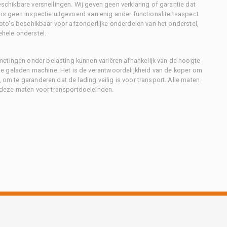
eschikbare versnellingen. Wij geven geen verklaring of garantie dat
r is geen inspectie uitgevoerd aan enig ander functionaliteitsaspect
 foto's beschikbaar voor afzonderlijke onderdelen van het onderstel,
ehele onderstel.
metingen onder belasting kunnen variëren afhankelijk van de hoogte
e geladen machine. Het is de verantwoordelijkheid van de koper om
, om te garanderen dat de lading veilig is voor transport. Alle maten
deze maten voor transportdoeleinden.