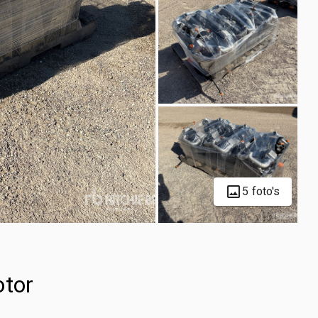
5 foto's
otor