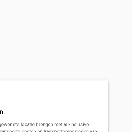
an
gewenste locatie brengen met all-inclusive
transportdiensten en transportoplossingen van