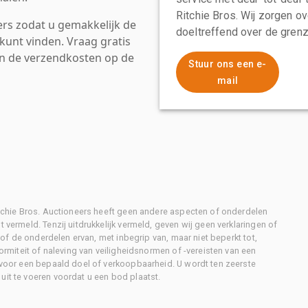
Ritchie Bros. Wij zorgen ov
rs zodat u gemakkelijk de
doeltreffend over de grenz
kunt vinden. Vraag gratis
an de verzendkosten op de
Stuur ons een e-
mail
Ritchie Bros. Auctioneers heeft geen andere aspecten of onderdelen
 vermeld. Tenzij uitdrukkelijk vermeld, geven wij geen verklaringen of
l of de onderdelen ervan, met inbegrip van, maar niet beperkt tot,
formiteit of naleving van veiligheidsnormen of -vereisten van een
d voor een bepaald doel of verkoopbaarheid. U wordt ten zeerste
uit te voeren voordat u een bod plaatst.