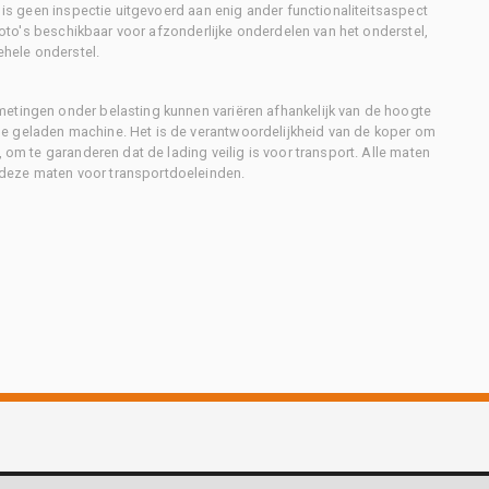
r is geen inspectie uitgevoerd aan enig ander functionaliteitsaspect
 foto's beschikbaar voor afzonderlijke onderdelen van het onderstel,
ehele onderstel.
metingen onder belasting kunnen variëren afhankelijk van de hoogte
e geladen machine. Het is de verantwoordelijkheid van de koper om
, om te garanderen dat de lading veilig is voor transport. Alle maten
deze maten voor transportdoeleinden.