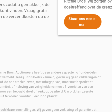
Ritchie Bros. Wij zorgen ov
rs zodat u gemakkelijk de
doeltreffend over de grenz
kunt vinden. Vraag gratis
an de verzendkosten op de
Stuur ons een e-
mail
Ritchie Bros. Auctioneers heeft geen andere aspecten of onderdelen
 vermeld. Tenzij uitdrukkelijk vermeld, geven wij geen verklaringen of
l of de onderdelen ervan, met inbegrip van, maar niet beperkt tot,
formiteit of naleving van veiligheidsnormen of -vereisten van een
d voor een bepaald doel of verkoopbaarheid. U wordt ten zeerste
uit te voeren voordat u een bod plaatst.
eschikbare versnellingen. Wij geven geen verklaring of garantie dat