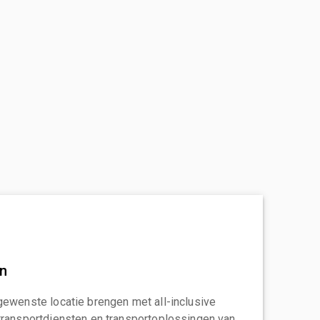
an
gewenste locatie brengen met all-inclusive
transportdiensten en transportoplossingen van