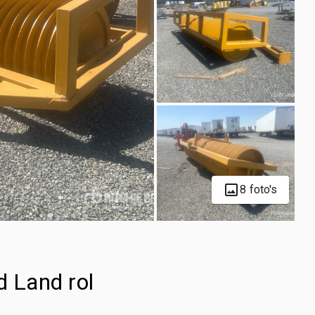
8 foto's
d Land rol