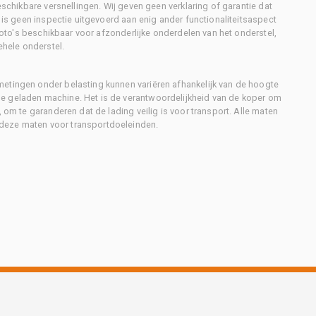
eschikbare versnellingen. Wij geven geen verklaring of garantie dat
r is geen inspectie uitgevoerd aan enig ander functionaliteitsaspect
 foto's beschikbaar voor afzonderlijke onderdelen van het onderstel,
ehele onderstel.
metingen onder belasting kunnen variëren afhankelijk van de hoogte
e geladen machine. Het is de verantwoordelijkheid van de koper om
, om te garanderen dat de lading veilig is voor transport. Alle maten
deze maten voor transportdoeleinden.