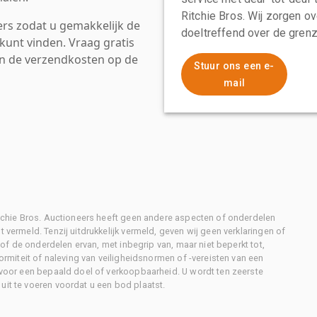
Ritchie Bros. Wij zorgen ov
rs zodat u gemakkelijk de
doeltreffend over de grenz
kunt vinden. Vraag gratis
an de verzendkosten op de
Stuur ons een e-
mail
Ritchie Bros. Auctioneers heeft geen andere aspecten of onderdelen
 vermeld. Tenzij uitdrukkelijk vermeld, geven wij geen verklaringen of
l of de onderdelen ervan, met inbegrip van, maar niet beperkt tot,
formiteit of naleving van veiligheidsnormen of -vereisten van een
d voor een bepaald doel of verkoopbaarheid. U wordt ten zeerste
uit te voeren voordat u een bod plaatst.