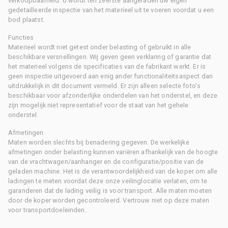
verkoopbaarheid. U wordt ten zeerste aangeraden uw eigen
gedetailleerde inspectie van het materieel uit te voeren voordat u een
bod plaatst.
Functies
Materieel wordt niet getest onder belasting of gebruikt in alle
beschikbare versnellingen. Wij geven geen verklaring of garantie dat
het materieel volgens de specificaties van de fabrikant werkt. Er is
geen inspectie uitgevoerd aan enig ander functionaliteitsaspect dan
uitdrukkelijk in dit document vermeld. Er zijn alleen selecte foto's
beschikbaar voor afzonderlijke onderdelen van het onderstel, en deze
zijn mogelijk niet representatief voor de staat van het gehele
onderstel.
Afmetingen
Maten worden slechts bij benadering gegeven. De werkelijke
afmetingen onder belasting kunnen variëren afhankelijk van de hoogte
van de vrachtwagen/aanhanger en de configuratie/positie van de
geladen machine. Het is de verantwoordelijkheid van de koper om alle
ladingen te meten voordat deze onze veilinglocatie verlaten, om te
garanderen dat de lading veilig is voor transport. Alle maten moeten
door de koper worden gecontroleerd. Vertrouw niet op deze maten
voor transportdoeleinden.