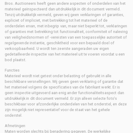
Bros. Auctioneers heeft geen andere aspecten of onderdelen van het
materieel geïnspecteerd dan uitdrukkelijk in dit document vermeld.
Tenzij uitdrukkelijk vermeld, geven wij geen verklaringen of garanties,
expliciet of impliciet, met betrekking tot het materieel of de
onderdelen ervan, met inbegrip van, maar niet beperkt tot, verklaringen
of garanties met betrekking tot functionaliteit, conformiteit of naleving
van veiligheidsnormen of -vereisten van een toepasselijke autoriteit of
regelgevende instantie, geschiktheid voor een bepaald doel of
verkoopbaarheid. U wordt ten zeerste aangeraden uw eigen
gedetailleerde inspectie van het materieel uit te voeren voordat u een
bod plaatst.
Functies
Materieel wordt niet getest onder belasting of gebruikt in alle
beschikbare versnellingen. Wij geven geen verklaring of garantie dat
het materieel volgens de specificaties van de fabrikant werkt. Er is
geen inspectie uitgevoerd aan enig ander functionaliteitsaspect dan
uitdrukkelijk in dit document vermeld. Er zijn alleen selecte foto's
beschikbaar voor afzonderlijke onderdelen van het onderstel, en deze
zijn mogelijk niet representatief voor de staat van het gehele
onderstel.
Afmetingen
Maten worden slechts bij benadering gegeven. De werkelijke