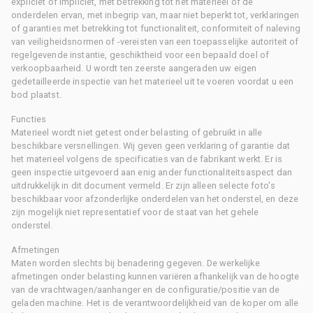
expliciet of impliciet, met betrekking tot het materieel of de
onderdelen ervan, met inbegrip van, maar niet beperkt tot, verklaringen
of garanties met betrekking tot functionaliteit, conformiteit of naleving
van veiligheidsnormen of -vereisten van een toepasselijke autoriteit of
regelgevende instantie, geschiktheid voor een bepaald doel of
verkoopbaarheid. U wordt ten zeerste aangeraden uw eigen
gedetailleerde inspectie van het materieel uit te voeren voordat u een
bod plaatst.
Functies
Materieel wordt niet getest onder belasting of gebruikt in alle
beschikbare versnellingen. Wij geven geen verklaring of garantie dat
het materieel volgens de specificaties van de fabrikant werkt. Er is
geen inspectie uitgevoerd aan enig ander functionaliteitsaspect dan
uitdrukkelijk in dit document vermeld. Er zijn alleen selecte foto's
beschikbaar voor afzonderlijke onderdelen van het onderstel, en deze
zijn mogelijk niet representatief voor de staat van het gehele
onderstel.
Afmetingen
Maten worden slechts bij benadering gegeven. De werkelijke
afmetingen onder belasting kunnen variëren afhankelijk van de hoogte
van de vrachtwagen/aanhanger en de configuratie/positie van de
geladen machine. Het is de verantwoordelijkheid van de koper om alle