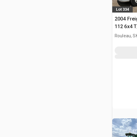
Lot 334
2004 Frei
112 6x4 T
Trekker
Rouleau, S