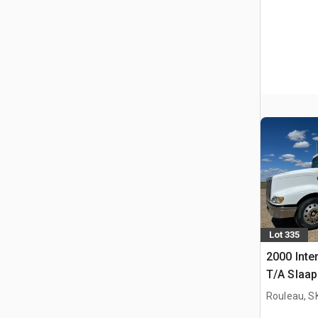
Lot 335
2000 Inte
T/A Slaap
Rouleau, S