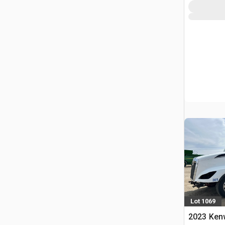
Lot 1069
2023 Kenw