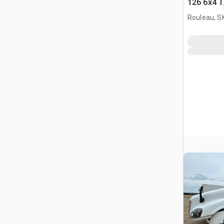
126 6x4 T
Trekker (
Rouleau, S