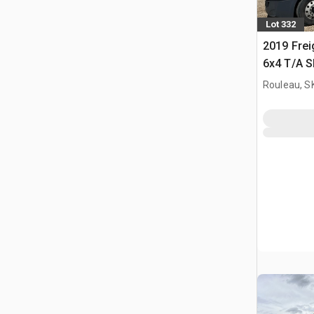
Lot 332
2019 Frei
6x4 T/A S
Rouleau, S