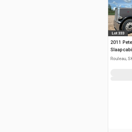
Lot 333
2011 Pete
Slaapcabi
Rouleau, S