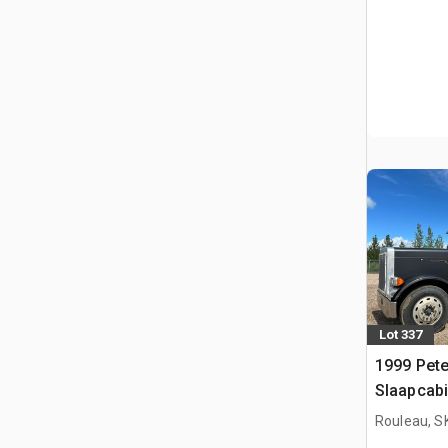
Lot 337
1999 Pete
Slaapcabi
Rouleau, S