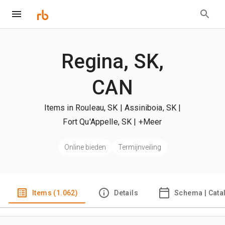
Regina, SK,
CAN
Items in Rouleau, SK | Assiniboia, SK |
Fort Qu'Appelle, SK
| +Meer
Online bieden
Termijnveiling
Items (1.062)
Details
Schema | Cata