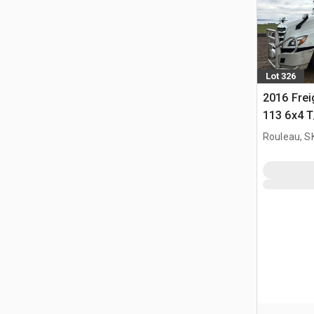
Lot 326
2016 Frei
113 6x4 T
Trekker
Rouleau, S