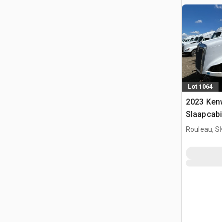
Lot 1064
2023 Ken
Slaapcabi
(Inoperab
Rouleau, S