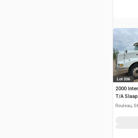
Lot 336
2000 Inte
T/A Slaap
Rouleau, S