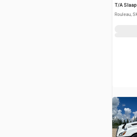
T/A Slaap
Rouleau, S