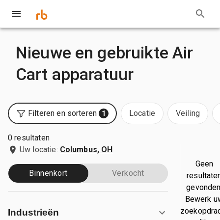
Nieuwe en gebruikte Air
Cart apparatuur
Filteren en sorteren
Locatie
Veiling
1
0 resultaten
Uw locatie:
Columbus, OH
Geen
Binnenkort
Verkocht
resultate
gevonden
Bewerk u
zoekopdra
Industrieën