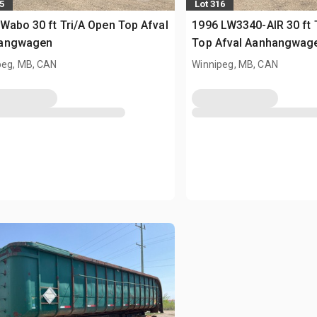
5
Lot 316
Wabo 30 ft Tri/A Open Top Afval
1996 LW3340-AIR 30 ft 
angwagen
Top Afval Aanhangwag
peg, MB, CAN
Winnipeg, MB, CAN