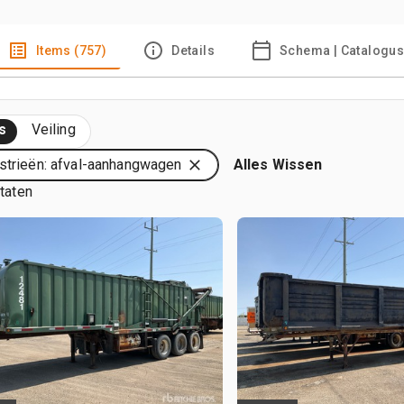
Items (757)
Details
Schema | Catalogu
s
Veiling
strieën: afval-aanhangwagen
Alles Wissen
ltaten