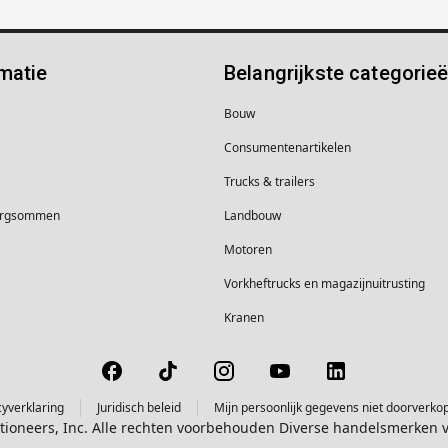
matie
Belangrijkste categorie
Bouw
Consumentenartikelen
Trucks & trailers
borgsommen
Landbouw
Motoren
Vorkheftrucks en magazijnuitrusting
Kranen
cyverklaring
Juridisch beleid
Mijn persoonlijk gegevens niet doorverko
ctioneers, Inc. Alle rechten voorbehouden Diverse handelsmerken 