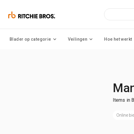
Blader op categorie
Veilingen
Hoe het werkt
Man
Items in 
Online bi