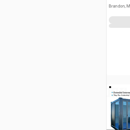
kantoor 
Brandon, 