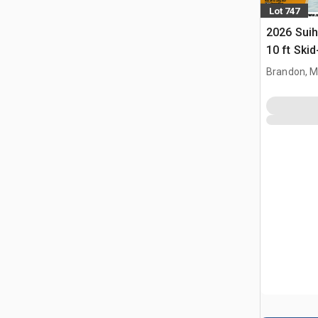
Lot 747
2026 Suih
10 ft Ski
kantoor 
Brandon, 