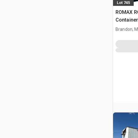
Lot 745
ROMAX ROC
Container
kantoor 
Brandon, 