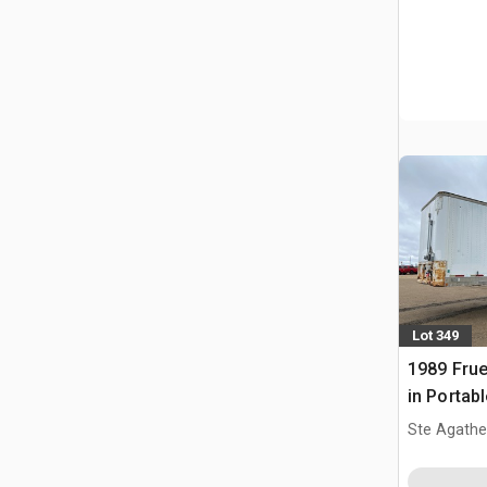
Lot 349
1989 Frueh
in Portab
kantoor
Ste Agathe