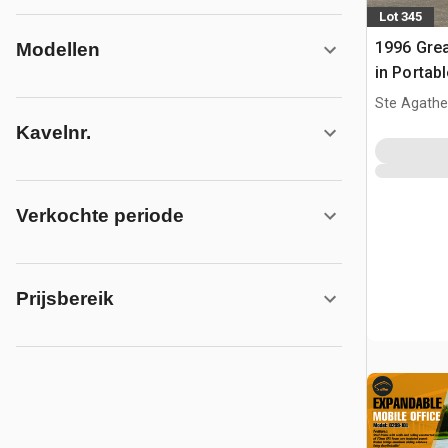
Lot 345
1996 Great
Modellen
in Portab
kantoor
Ste Agathe
Kavelnr.
Verkochte periode
Prijsbereik