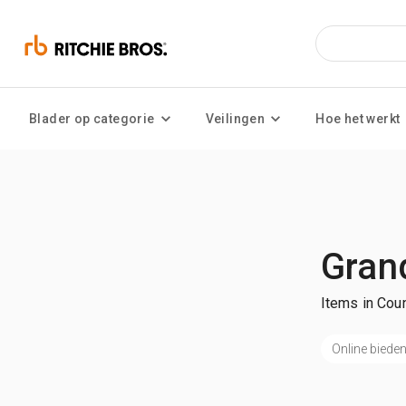
Blader op categorie
Veilingen
Hoe het werkt
Grand
Items in Coun
Online biede