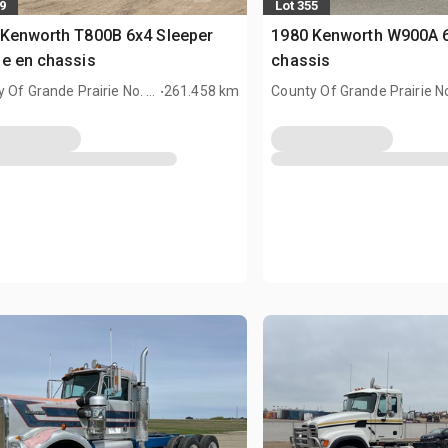
9
Lot 355
Kenworth T800B 6x4 Sleeper
1980 Kenworth W900A 6
e en chassis
chassis
.
 Of Grande Prairie No. 1,
261.458 km
County Of Grande Prairie No
AN
AB, CAN