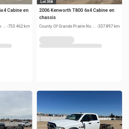
Lot 358
x4 Cabine en
2006 Kenworth T800 6x4 Cabine en
chassis
.
.
. 1,
753.462 km
County Of Grande Prairie No. 1,
337.897 km
AB, CAN