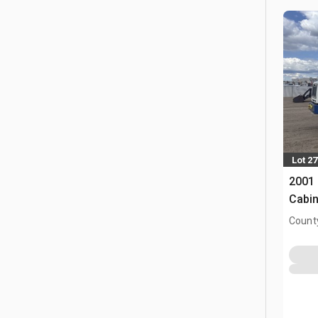
Lot 27
2001 
Cabin
County
AB, C