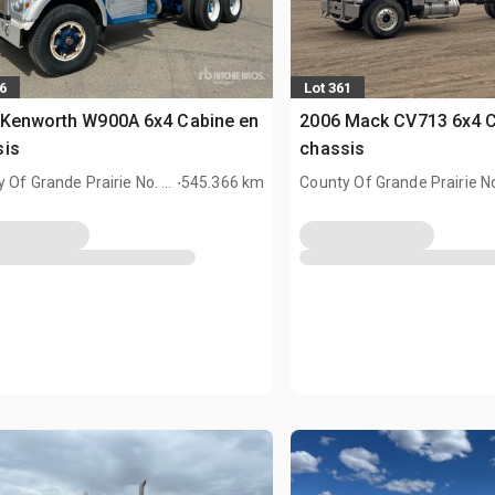
6
Lot 361
 Kenworth W900A 6x4 Cabine en
2006 Mack CV713 6x4 C
sis
chassis
.
 Of Grande Prairie No. 1,
545.366 km
County Of Grande Prairie No
AN
AB, CAN