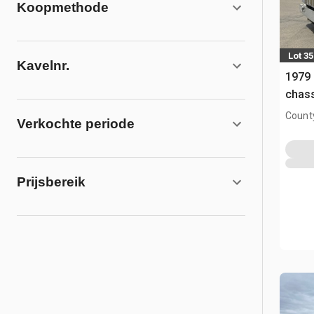
Koopmethode
Lot 35
Kavelnr.
1979
chas
County
Verkochte periode
AB, C
Prijsbereik