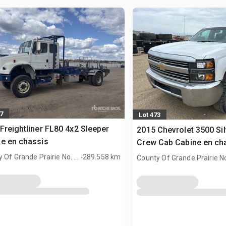
7
Lot 473
Freightliner FL80 4x2 Sleeper
2015 Chevrolet 3500 Si
e en chassis
Crew Cab Cabine en ch
.
(Inoperable)
 Of Grande Prairie No. 1,
289.558 km
County Of Grande Prairie N
AN