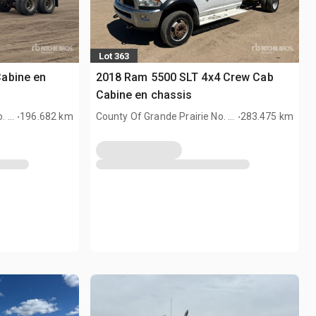
Lot 363
abine en
2018 Ram 5500 SLT 4x4 Crew Cab
Cabine en chassis
.
.
. 1,
196.682 km
County Of Grande Prairie No. 1,
283.475 km
AB, CAN