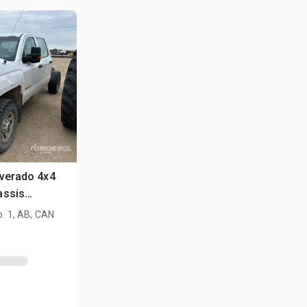
lverado 4x4
assis
o. 1, AB, CAN