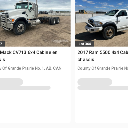
7
Lot 364
 Mack CV713 6x4 Cabine en
2017 Ram 5500 4x4 Cab
sis
chassis
 Of Grande Prairie No. 1, AB, CAN
County Of Grande Prairie No
AB, CAN