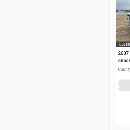
Lot 35
2007
chas
County