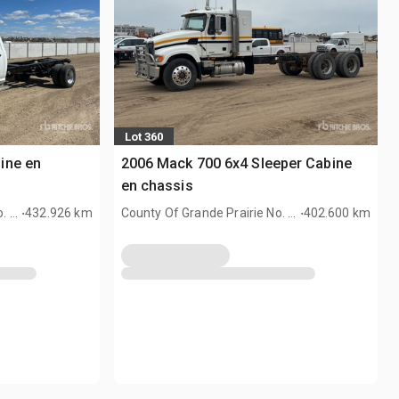
Lot 360
ine en
2006 Mack 700 6x4 Sleeper Cabine
en chassis
.
.
. 1,
432.926 km
County Of Grande Prairie No. 1,
402.600 km
AB, CAN