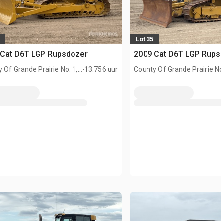
Lot 35
 Cat D6T LGP Rupsdozer
2009 Cat D6T LGP Rups
.
 Of Grande Prairie No. 1,
13.756 uur
County Of Grande Prairie No
AN
AB, CAN