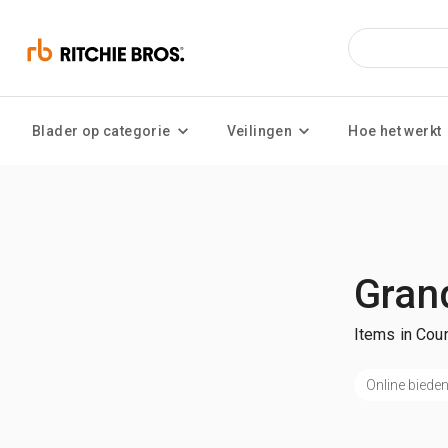
Blader op categorie
Veilingen
Hoe het werkt
Grand
Items in Coun
Online biede