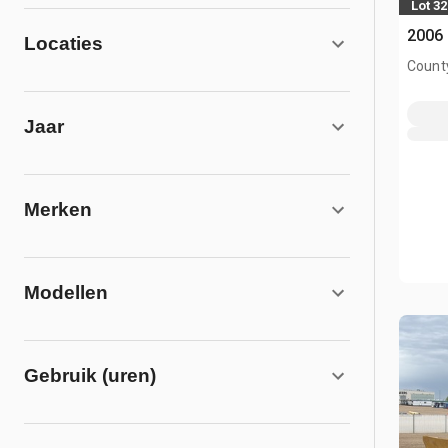
Lot 32
2006
Locaties
County
AB, C
Jaar
Merken
Modellen
Gebruik (uren)