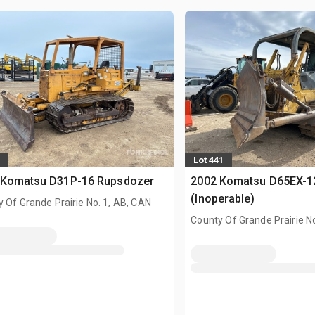
Lot 441
 Komatsu D31P-16 Rupsdozer
2002 Komatsu D65EX-1
(Inoperable)
 Of Grande Prairie No. 1, AB, CAN
County Of Grande Prairie No
AB, CAN