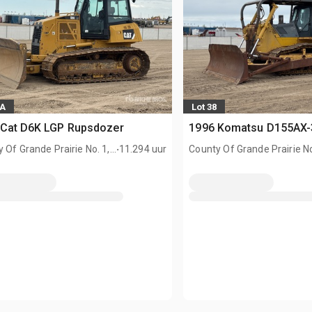
6A
Lot 38
 Cat D6K LGP Rupsdozer
1996 Komatsu D155AX-
.
 Of Grande Prairie No. 1,
11.294 uur
County Of Grande Prairie No
AN
AB, CAN