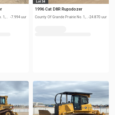
Lot 34
er
1996 Cat D8R Rupsdozer
.
.
. 1,
7.994 uur
County Of Grande Prairie No. 1,
24.870 uur
AB, CAN