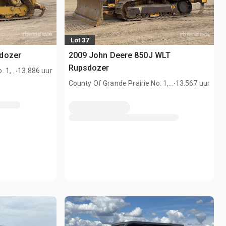
Lot 37
dozer
2009 John Deere 850J WLT
.
Rupsdozer
. 1,
13.886 uur
.
County Of Grande Prairie No. 1,
13.567 uur
AB, CAN