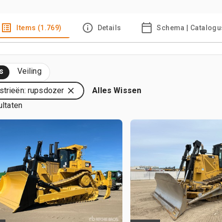
Items (1.769)
Details
Schema | Catalogu
s
Veiling
strieën: rupsdozer
Alles Wissen
ultaten