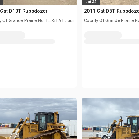
Lot 33
 Cat D10T Rupsdozer
2011 Cat D8T Rupsdoz
.
 Of Grande Prairie No. 1,
31.915 uur
County Of Grande Prairie No
AN
AB, CAN