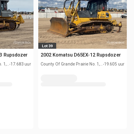
Lot 39
3 Rupsdozer
2002 Komatsu D65EX-12 Rupsdozer
.
.
. 1,
17.683 uur
County Of Grande Prairie No. 1,
19.605 uur
AB, CAN