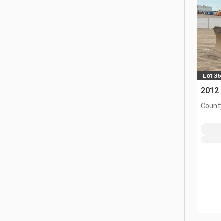
Lot 3
2012
County
AB, C