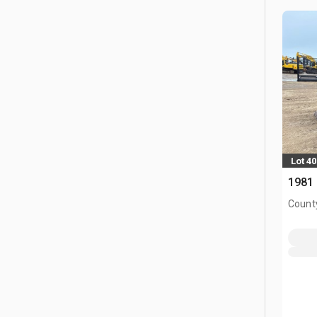
Lot 40
1981
County