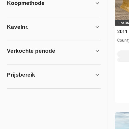
Koopmethode
Lot 36
Kavelnr.
2011
County
AB, C
Verkochte periode
Prijsbereik