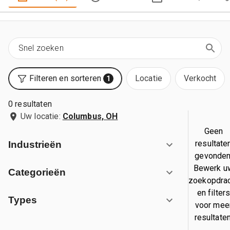
Filteren en sorteren
Locatie
Verkocht
1
0 resultaten
Uw locatie:
Columbus, OH
Geen
resultate
Industrieën
gevonden
Bewerk u
Categorieën
zoekopdra
en filter
Types
voor mee
resultaten