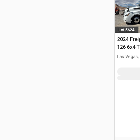
Lot 562A
2024 Frei
126 6x4 T
Trekker
Las Vegas,