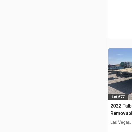
Lot 677
2022 Talb
Removabl
dieplader
Las Vegas,