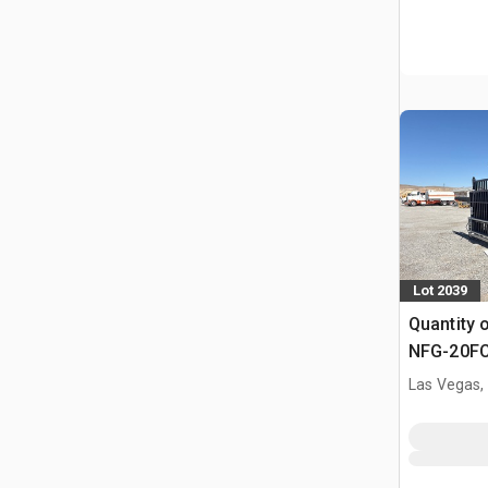
Lot 2039
Quantity 
NFG-20FC-
Poort (U
Las Vegas,