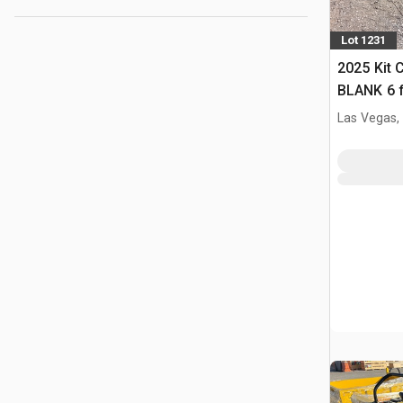
Lot 1231
2025 Kit 
BLANK 6 ft
Thick) St
Las Vegas,