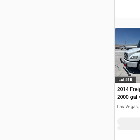
Lot 518
2014 Frei
2000 gal 
vrachtwa
Las Vegas,