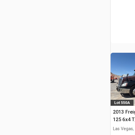
Lot 550A
2013 Frei
125 6x4 
Trekker
Las Vegas,