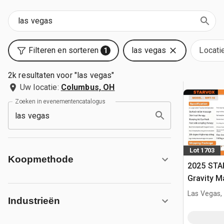
Filteren en sorteren
las vegas
Locati
1
2k resultaten voor "las vegas"
Uw locatie:
Columbus, OH
Zoeken in evenementencatalogus
Lot 1703
Koopmethode
2025 STA
Gravity M
(Unused)
Las Vegas,
Industrieën