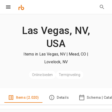
Las Vegas, NV,
USA
Items in Las Vegas, NV | Mead, CO |
Lovelock, NV
Online bieden
Termijnveiling
Items (2.020)
Details
Schema | Cata