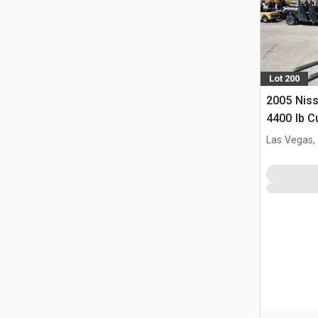
Lot 200
2005 Nis
4400 lb C
Heftruck
Las Vegas,