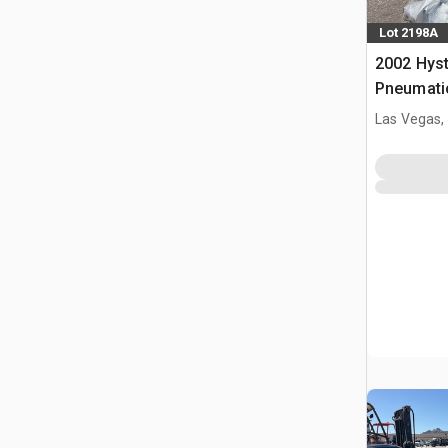
Lot 2198A
2002 Hys
Pneumatic
(Inoperab
Las Vegas,