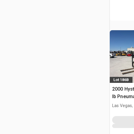
Lot 186B
2000 Hys
lb Pneuma
Las Vegas,