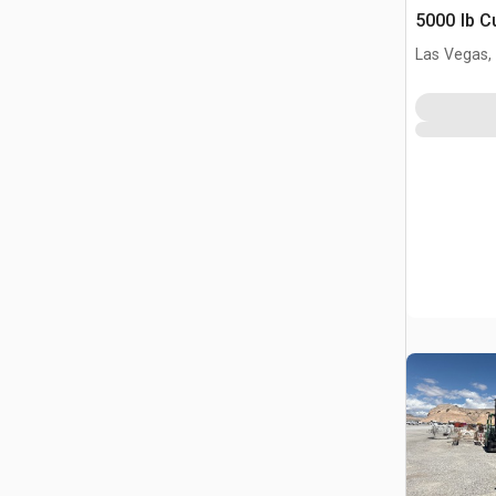
5000 lb C
Heftruck
Las Vegas,