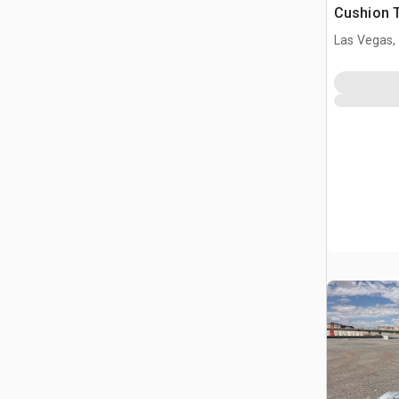
Cushion T
(Inoperab
Las Vegas,