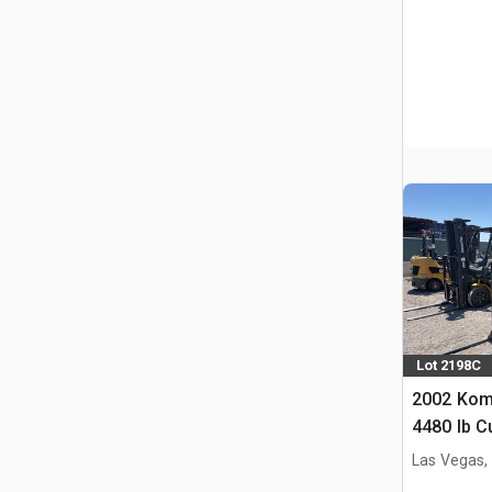
Lot 2198C
2002 Kom
4480 lb C
Heftruck 
Las Vegas,