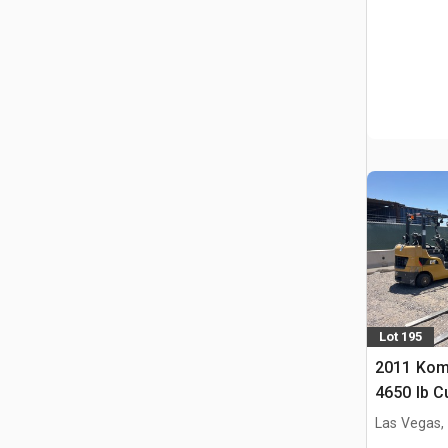
Lot 195
2011 Kom
4650 lb C
Heftruck
Las Vegas,