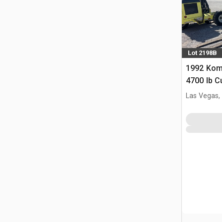
Lot 2198B
1992 Kom
4700 lb C
Heftruck 
Las Vegas,