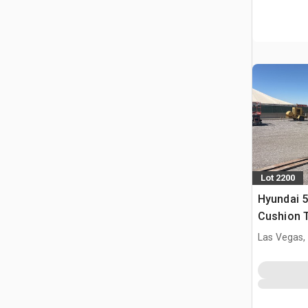
Lot 2200
Hyundai 
Cushion T
(Inoperab
Las Vegas,