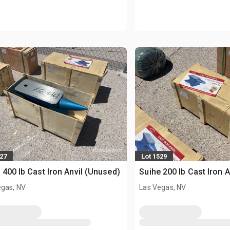
527
Lot 1529
 400 lb Cast Iron Anvil (Unused)
Suihe 200 lb Cast Iron 
egas, NV
Las Vegas, NV