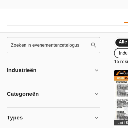
Alle
Zoeken in evenementencatalogus
Indu
15 res
Industrieën
Categorieën
Types
Lot 1