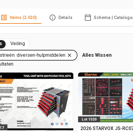
Items (2.020)
Details
Schema | Catalogu
s
Veiling
strieën: diversen-hulpmiddelen
Alles Wissen
ultaten
Lot 1520
517
2026 STARVOX JS-RC07 