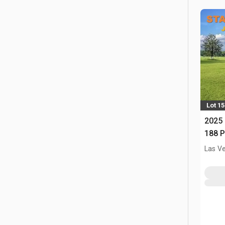
Lot 1
2025
188 P
Las V