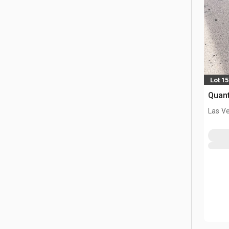
Lot 1
Quant
Las V