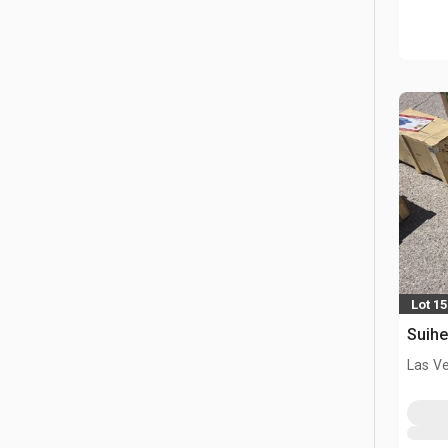
Lot 1
Suihe
Las V