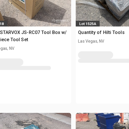
518
Lot 1525A
 STARVOX JS-RC07 Tool Box w/
Quantity of Hilti Tools
iece Tool Set
Las Vegas, NV
egas, NV