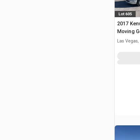
Lot 605
2017 Ken
Moving G
vrachtwa
Las Vegas,