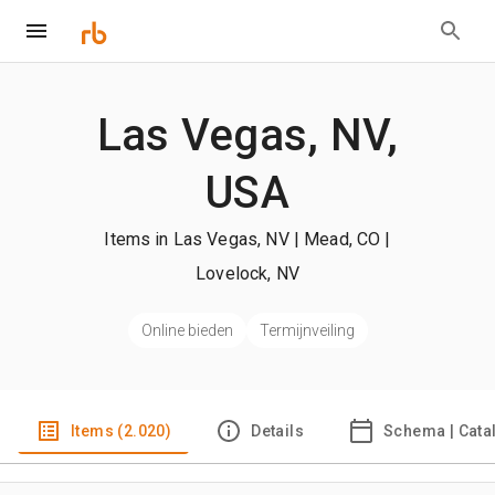
Las Vegas, NV,
USA
Items in Las Vegas, NV | Mead, CO |
Lovelock, NV
Online bieden
Termijnveiling
Items (2.020)
Details
Schema | Cata