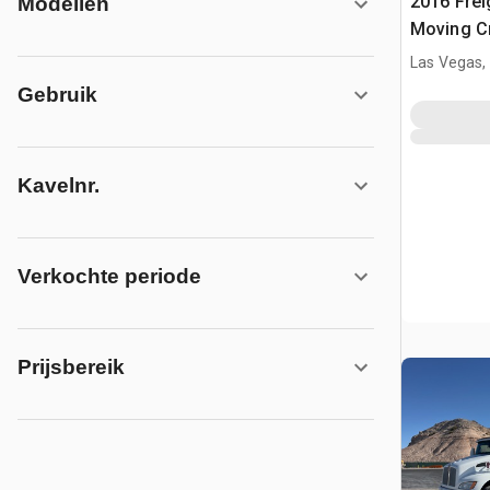
2016 Frei
Modellen
Moving C
vrachtwa
Las Vegas,
Gebruik
Kavelnr.
Verkochte periode
Prijsbereik