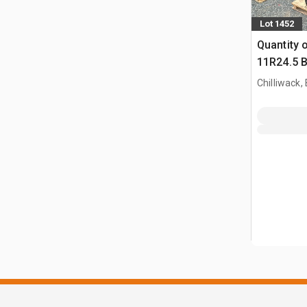
Lot 1452
Quantity o
11R24.5 B
Truck
Chilliwack,