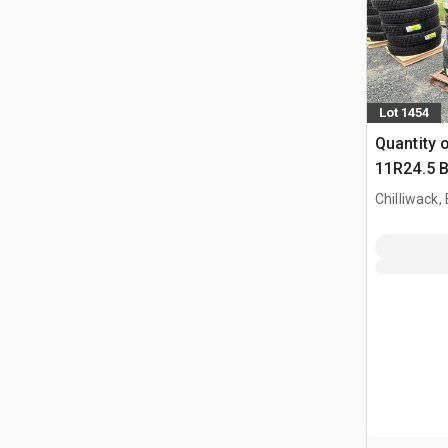
Lot 1454
Quantity o
11R24.5 B
Truck
Chilliwack,