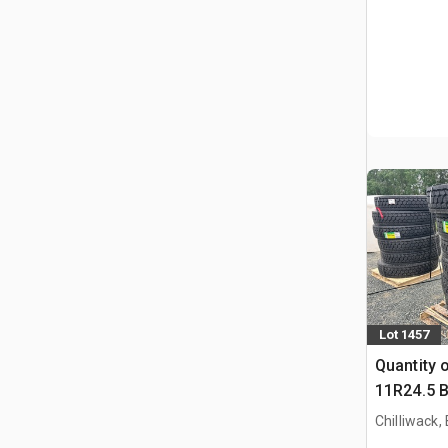
Lot 1457
Quantity o
11R24.5 B
Truck
Chilliwack,