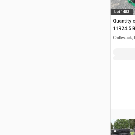
Lot 1453
Quantity o
11R24.5 B
Truck
Chilliwack,