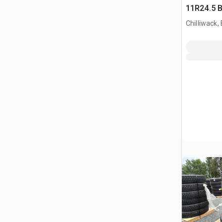
11R24.5 B
Truck
Chilliwack,