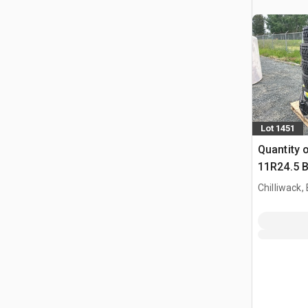
Lot 1451
Quantity o
11R24.5 B
Truck
Chilliwack,