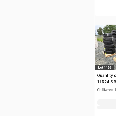
Lot 1456
Quantity o
11R24.5 B
Truck
Chilliwack,