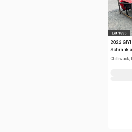
Lot 1835
2026 GIYI
Schrankl
(Unused)
Chilliwack,