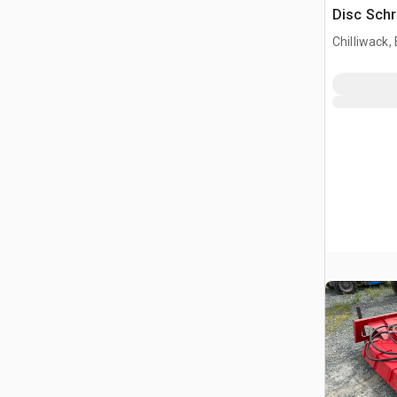
Disc Schr
(Unused)
Chilliwack,