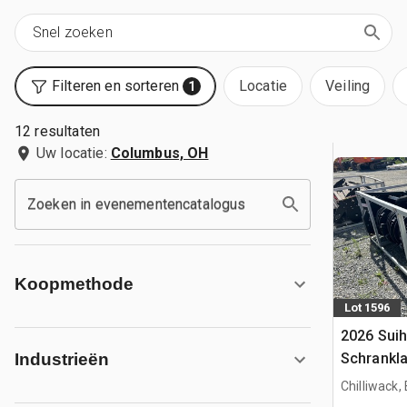
Filteren en sorteren
Locatie
Veiling
1
12 resultaten
Uw locatie:
Columbus, OH
Zoeken in evenementencatalogus
Koopmethode
Lot 1596
2026 Suih
Schrankl
Industrieën
(Unused)
Chilliwack,