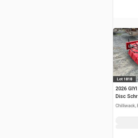
Lot 1818
2026 GIYI
Disc Schr
(Unused)
Chilliwack,