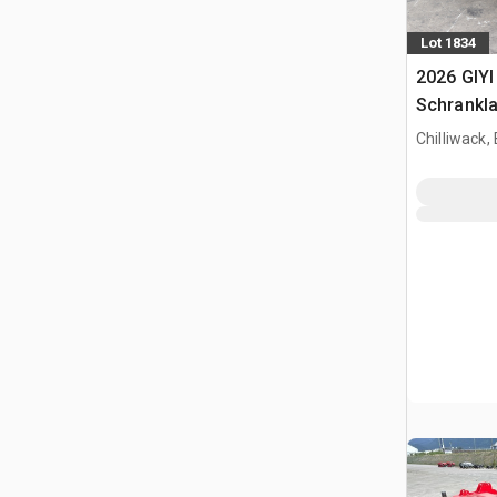
Lot 1834
2026 GIYI
Schrankl
(Unused)
Chilliwack,