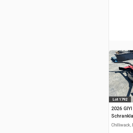
Lot 1792
2026 GIYI
Schrankl
(Unused)
Chilliwack,