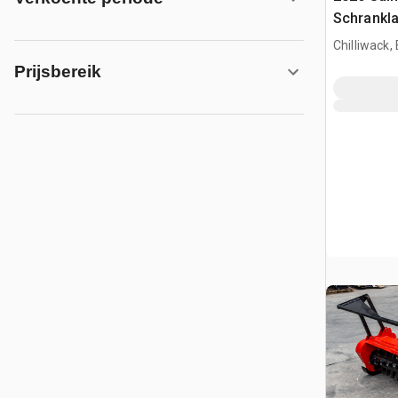
Schrankl
(Unused)
Chilliwack,
Prijsbereik