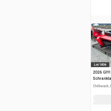
Lot 1836
2026 GIYI
Schrankl
(Unused)
Chilliwack,