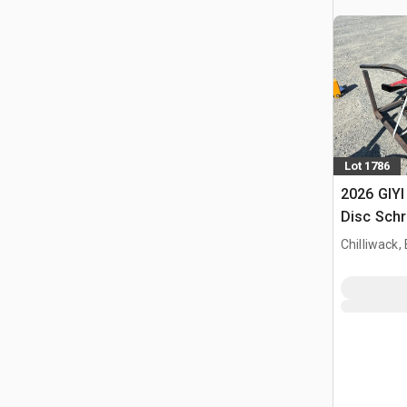
Lot 1786
2026 GIYI
Disc Schr
(Unused)
Chilliwack,