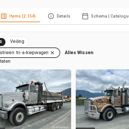
Items (2.154)
Details
Schema | Catalogu
s
Veiling
strieën: tri-a-kiepwagen
Alles Wissen
ltaten