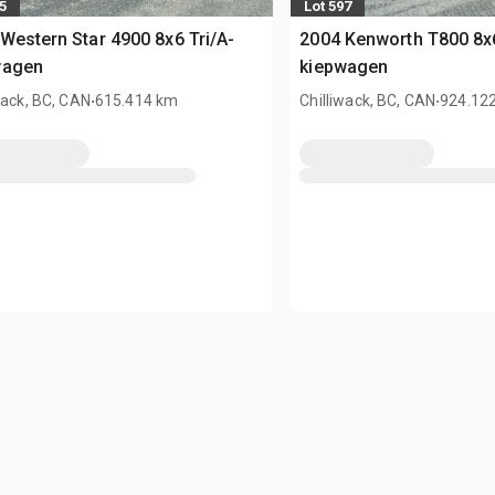
5
Lot 597
Western Star 4900 8x6 Tri/A-
2004 Kenworth T800 8x6
wagen
kiepwagen
.
.
wack, BC, CAN
615.414 km
Chilliwack, BC, CAN
924.12