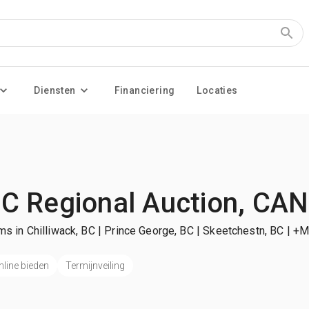
Diensten
Financiering
Locaties
C Regional Auction, CAN
ms in Chilliwack, BC | Prince George, BC | Skeetchestn, BC
| +M
nline bieden
Termijnveiling