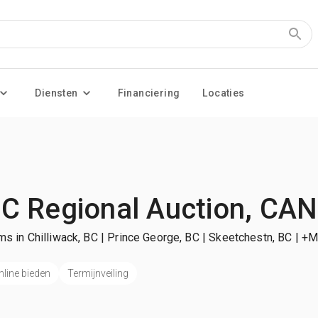
Diensten
Financiering
Locaties
C Regional Auction, CAN
ms in Chilliwack, BC | Prince George, BC | Skeetchestn, BC
| +M
nline bieden
Termijnveiling