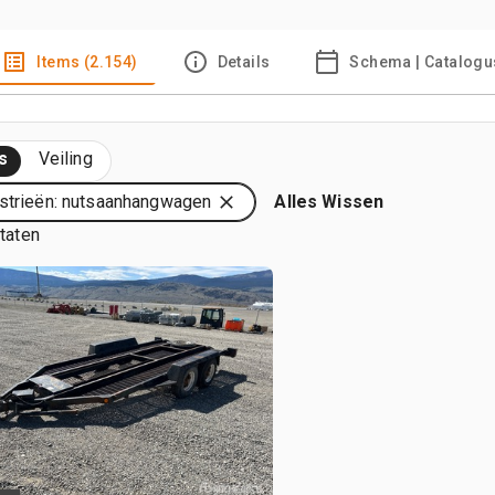
Items (2.154)
Details
Schema | Catalogu
s
Veiling
strieën: nutsaanhangwagen
Alles Wissen
ltaten