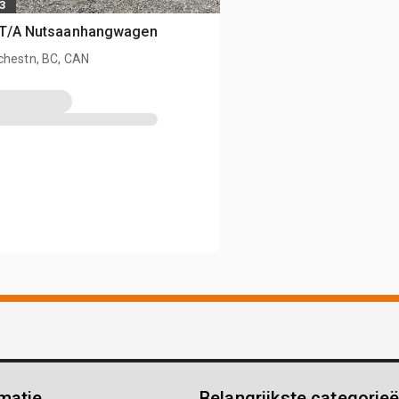
3
t T/A Nutsaanhangwagen
chestn, BC, CAN
matie
Belangrijkste categorie