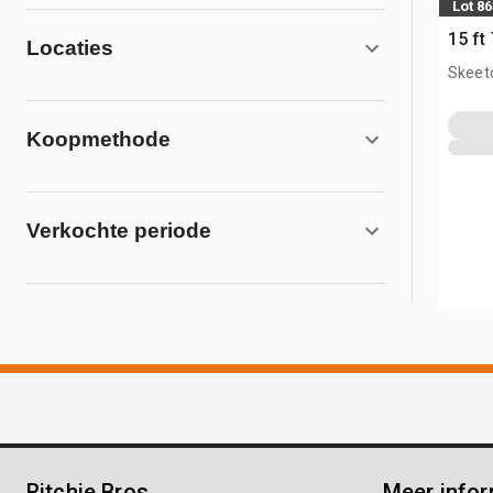
Lot 86
15 f
Locaties
Skeet
Koopmethode
Verkochte periode
Ritchie Bros.
Meer infor