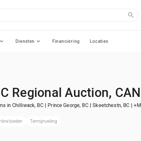
Diensten
Financiering
Locaties
C Regional Auction, CAN
ms in Chilliwack, BC | Prince George, BC | Skeetchestn, BC
| +M
nline bieden
Termijnveiling