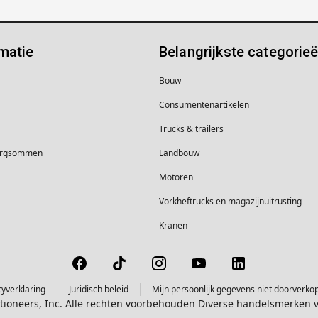
matie
Belangrijkste categorie
Bouw
Consumentenartikelen
Trucks & trailers
borgsommen
Landbouw
Motoren
Vorkheftrucks en magazijnuitrusting
Kranen
cyverklaring
Juridisch beleid
Mijn persoonlijk gegevens niet doorverko
ctioneers, Inc. Alle rechten voorbehouden Diverse handelsmerken 