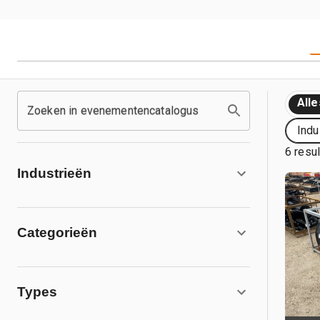
Alle
Zoeken in evenementencatalogus
Indu
6 resu
Industrieën
Categorieën
Types