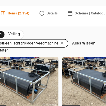
Items (2.154)
Details
Schema | Catalogu
s
Veiling
strieën: schranklader-veegmachine
Alles Wissen
ltaten