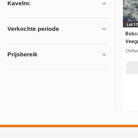
Kavelnr.
Lot 1
Verkochte periode
Bobca
Veeg
Chilli
Prijsbereik