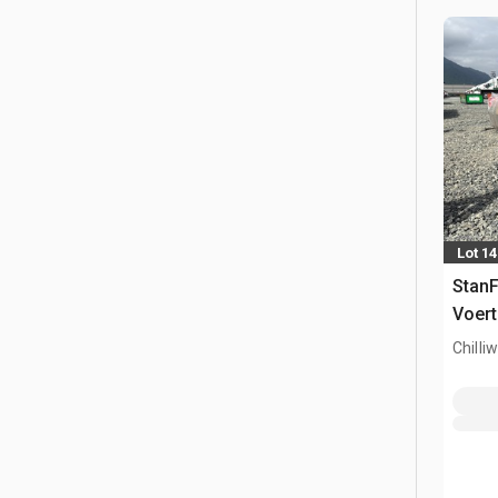
Lot 1
StanF
Voert
Chilli