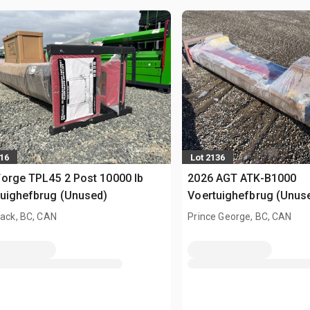
416
Lot 2136
orge TPL45 2 Post 10000 lb
2026 AGT ATK-B1000
uighefbrug (Unused)
Voertuighefbrug (Unus
wack, BC, CAN
Prince George, BC, CAN