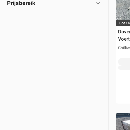
Prijsbereik
Lot 1
Dover
Voer
Chilli