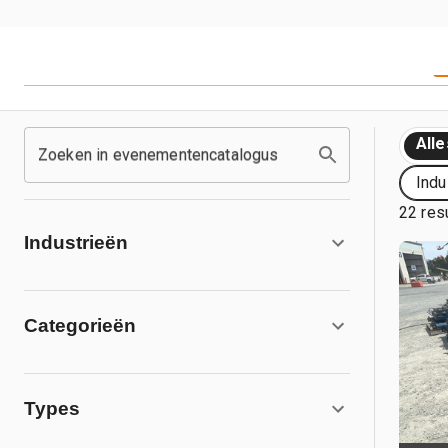
Alle
Zoeken in evenementencatalogus
Indu
22 res
Industrieën
Categorieën
Types