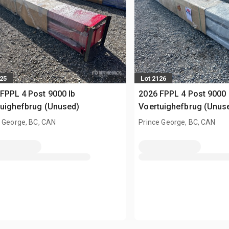
125
Lot 2126
FPPL 4 Post 9000 lb
2026 FPPL 4 Post 9000 
uighefbrug (Unused)
Voertuighefbrug (Unus
 George, BC, CAN
Prince George, BC, CAN