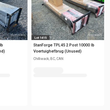
Lot 1415
lb
StanForge TPL45 2 Post 10000 lb
ed)
Voertuighefbrug (Unused)
Chilliwack, BC, CAN