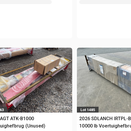
063
Lot 1485
 AGT ATK-B1000
2026 SDLANCH IRTPL-B
uighefbrug (Unused)
10000 lb Voertuighefbr