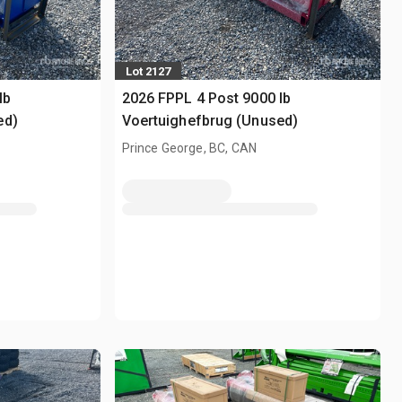
Lot 2127
lb
2026 FPPL 4 Post 9000 lb
ed)
Voertuighefbrug (Unused)
Prince George, BC, CAN