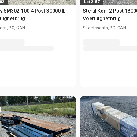
882
Lot 2157
y SM302-100 4 Post 30000 lb
Stertil Koni 2 Post 1800
tuighefbrug
Voertuighefbrug
wack, BC, CAN
Skeetchestn, BC, CAN