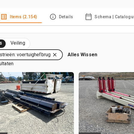
Items (2.154)
Details
Schema | Catalogu
s
Veiling
strieën: voertuighefbrug
Alles Wissen
ultaten