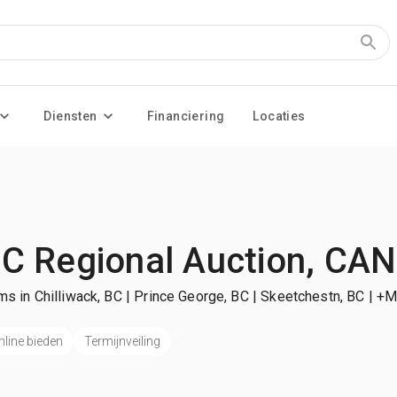
Diensten
Financiering
Locaties
C Regional Auction, CAN
ms in Chilliwack, BC | Prince George, BC | Skeetchestn, BC
| +M
nline bieden
Termijnveiling