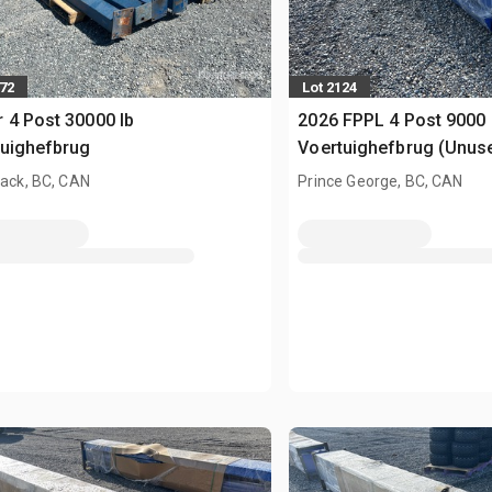
472
Lot 2124
 4 Post 30000 lb
2026 FPPL 4 Post 9000 
tuighefbrug
Voertuighefbrug (Unus
wack, BC, CAN
Prince George, BC, CAN